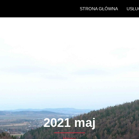
STRONA GŁÓWNA
USŁU
2021 maj
Home