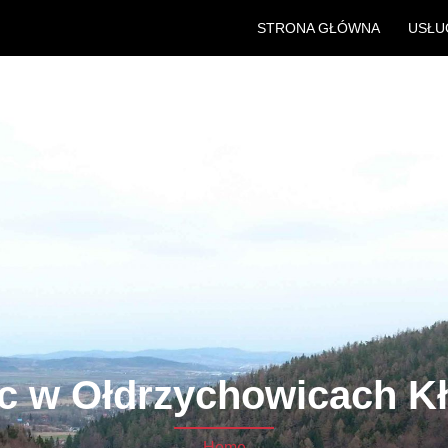
STRONA GŁÓWNA
USŁU
c w Ołdrzychowicach Kł
Home